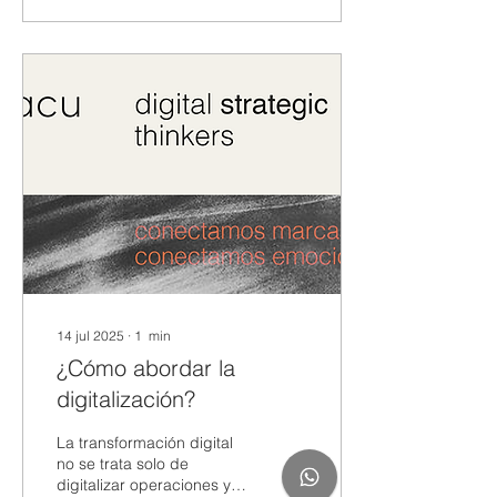
performance degradada
por datos inconsistentes
Comparativa rápida (lo
que importa) y porque
Feed XML Nube es el
mejor Feed xml de
tiendanube Criterio
Manual (export/subir) App
genérica Feed XML Nube
Enlace único (URL) A
veces Sí Sí Actualiza
precio/stock/imagenes No
(a mano) Depende...
14 jul 2025
∙
1
min
¿Cómo abordar la
digitalización?
La transformación digital
no se trata solo de
digitalizar operaciones y