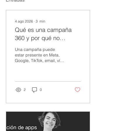
4 ago 2026
∙
3
min
Qué es una campaña
360 y por qué no
consiste en estar en
Una campaña puede
todos los canales
estar presente en Meta,
Google, TikTok, email, vía
pública y distintos canales
propios. Sin embargo, esa
presencia no la convierte
automáticamente en una
campaña 360. Estar en
2
0
muchos lugares
demuestra capacidad de
distribución. Una
campaña verdaderamente
integral necesita algo
diferente: que audiencia,
mensaje, medios,