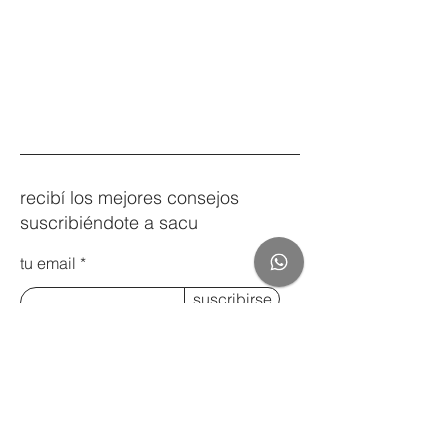
recibí los mejores consejos
suscribiéndote a sacu
tu email
suscribirse
+54 9 11 2404 2177
comercial@sacudigital.com
Palermo, Ciudad Autónoma de